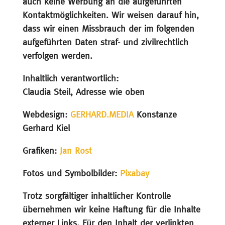
auch keine Werbung an die aufge­führten
Kontakt­mög­lich­keiten. Wir weisen darauf hin,
dass wir einen Missbrauch der im folgenden
aufge­führten Daten straf- und zivil­recht­lich
verfolgen werden.
Inhalt­lich verant­wort­lich:
Claudia Steil, Adresse wie oben
Webde­sign:
GERHARD.MEDIA
Konstanze
Gerhard Kiel
Grafiken:
Jan Rost
Fotos und Symbol­bilder:
Pixabay
Trotz sorgfäl­tiger inhalt­li­cher Kontrolle
übernehmen wir keine Haftung für die Inhalte
externer Links. Für den Inhalt der verlinkten